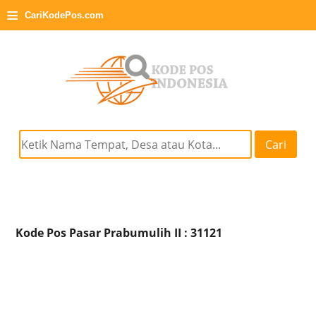
≡
CariKodePos.com
Cari
Kode Pos Pasar Prabumulih II : 31121