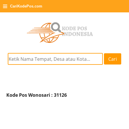
≡
CariKodePos.com
Cari
Kode Pos Wonosari : 31126