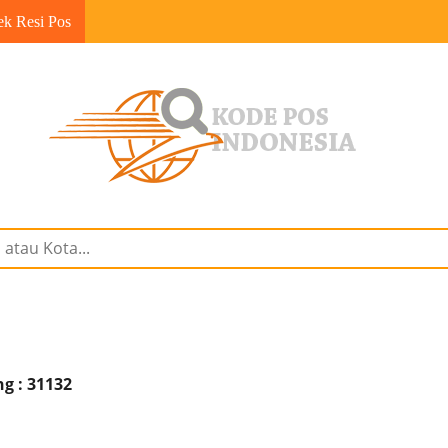
ek Resi Pos
g : 31132