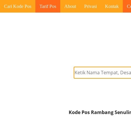
Cari Kode Pos
Tarif Pos
About
Privasi
Kontak
C
Kode Pos Rambang Senulin