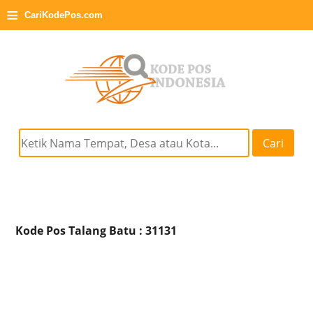
≡
CariKodePos.com
Cari
Kode Pos Talang Batu : 31131