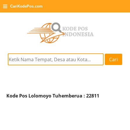
≡
CariKodePos.com
Cari
Kode Pos Lolomoyo Tuhemberua : 22811