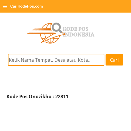
≡
CariKodePos.com
Cari
Kode Pos Onozikho : 22811