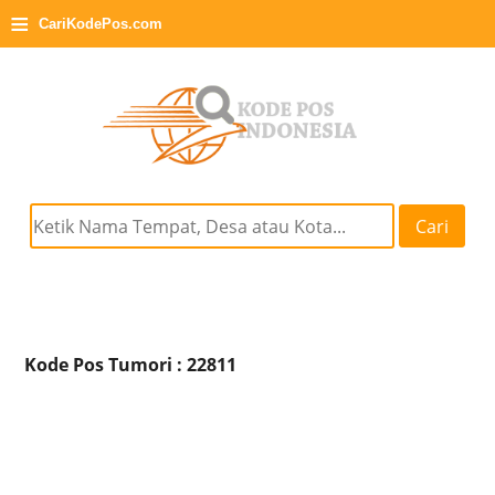
≡
CariKodePos.com
Cari
Kode Pos Tumori : 22811