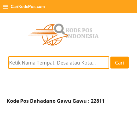
≡
CariKodePos.com
Cari
Kode Pos Dahadano Gawu Gawu : 22811