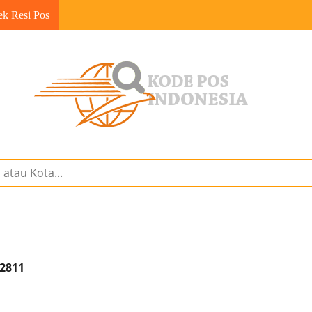
ek Resi Pos
22811