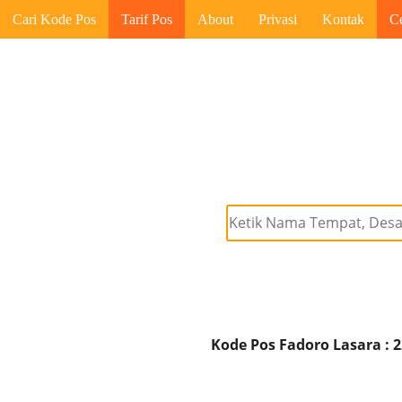
Cari Kode Pos
Tarif Pos
About
Privasi
Kontak
C
Kode Pos Fadoro Lasara : 