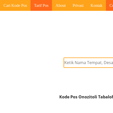
Cari Kode Pos
Tarif Pos
About
Privasi
Kontak
C
Kode Pos Onozitoli Tabalo