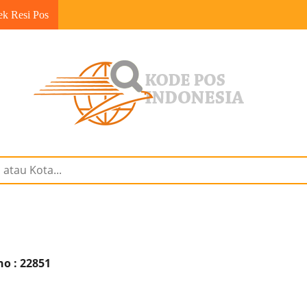
ek Resi Pos
ho : 22851