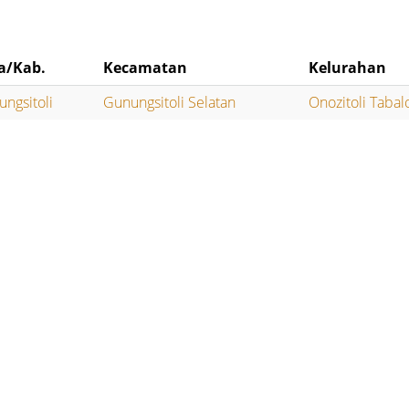
a/Kab.
Kecamatan
Kelurahan
ngsitoli
Gunungsitoli Selatan
Onozitoli Taba