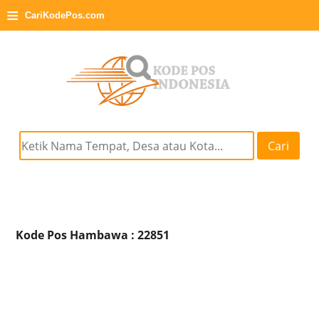
≡
CariKodePos.com
Cari
Kode Pos Hambawa : 22851