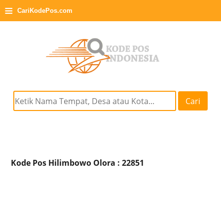
≡
CariKodePos.com
Cari
Kode Pos Hilimbowo Olora : 22851