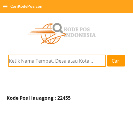
≡
CariKodePos.com
Cari
Kode Pos Hauagong : 22455