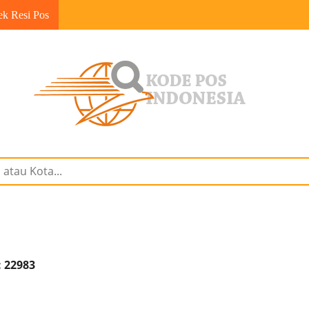
ek Resi Pos
: 22983