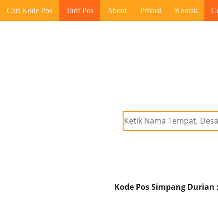
Cari Kode Pos
Tarif Pos
About
Privasi
Kontak
C
Kode Pos Simpang Durian 