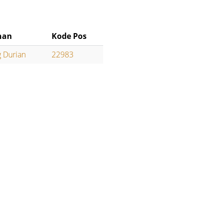
han
Kode Pos
 Durian
22983