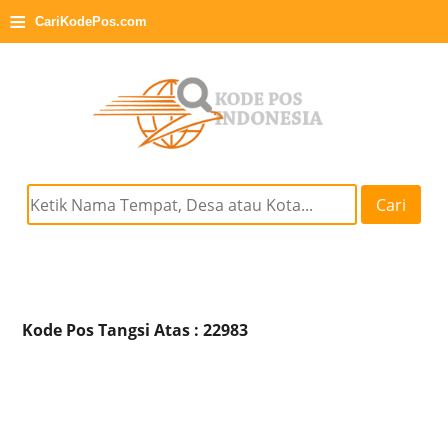
≡
CariKodePos.com
Cari
Kode Pos Tangsi Atas : 22983