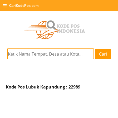
≡
CariKodePos.com
Cari
Kode Pos Lubuk Kapundung : 22989