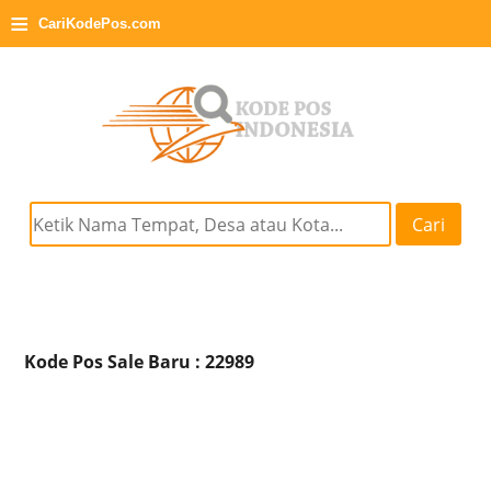
≡
CariKodePos.com
Cari
Kode Pos Sale Baru : 22989