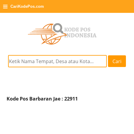
≡
CariKodePos.com
Cari
Kode Pos Barbaran Jae : 22911