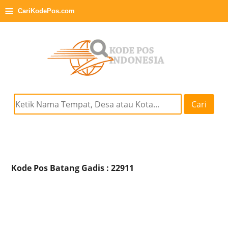
≡
CariKodePos.com
Cari
Kode Pos Batang Gadis : 22911