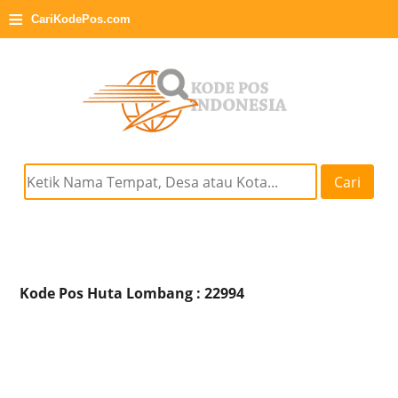
≡
CariKodePos.com
Cari
Kode Pos Huta Lombang : 22994