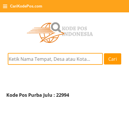
≡
CariKodePos.com
Cari
Kode Pos Purba Julu : 22994