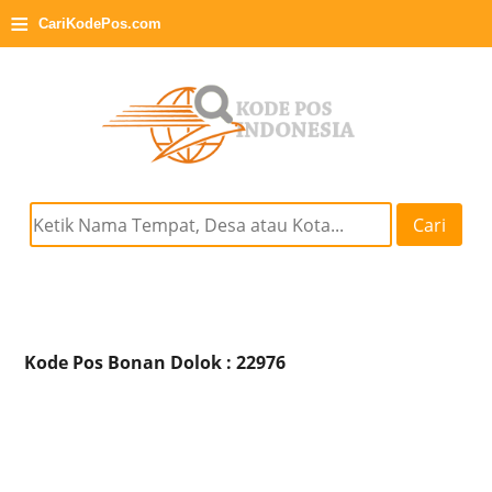
≡
CariKodePos.com
Cari
Kode Pos Bonan Dolok : 22976