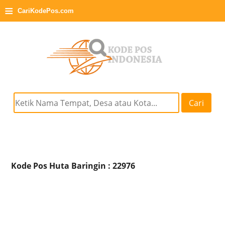
≡
CariKodePos.com
Cari
Kode Pos Huta Baringin : 22976