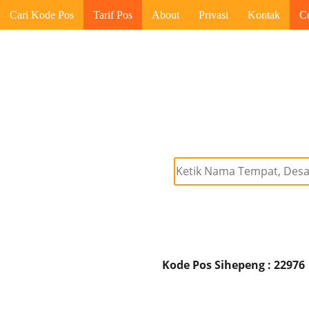
Cari Kode Pos
Tarif Pos
About
Privasi
Kontak
C
Kode Pos Sihepeng : 22976