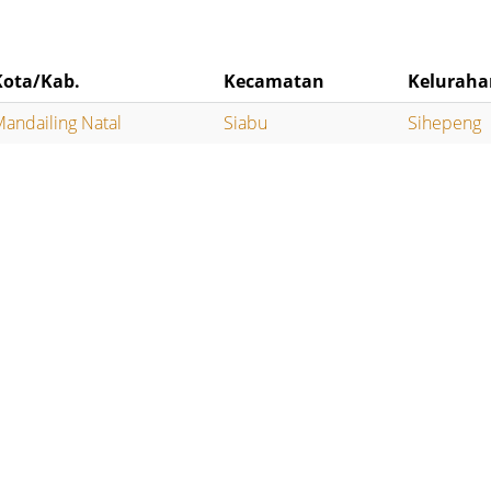
Kota/Kab.
Kecamatan
Keluraha
andailing Natal
Siabu
Sihepeng