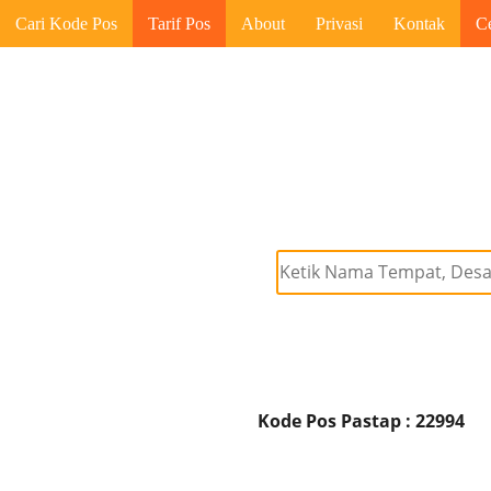
Cari Kode Pos
Tarif Pos
About
Privasi
Kontak
C
Kode Pos Pastap : 22994