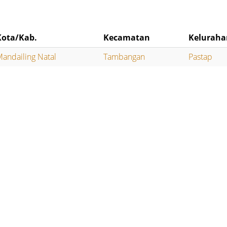
Kota/Kab.
Kecamatan
Keluraha
andailing Natal
Tambangan
Pastap