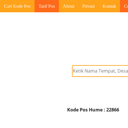
Cari Kode Pos
Tarif Pos
About
Privasi
Kontak
C
Kode Pos Hume : 22866