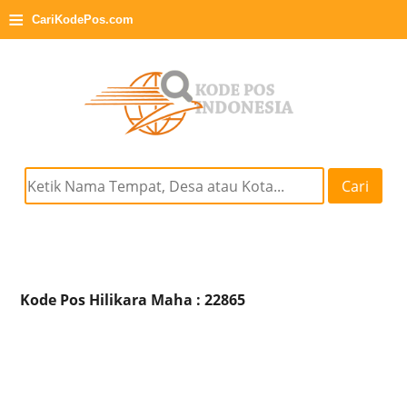
≡
CariKodePos.com
Cari
Kode Pos Hilikara Maha : 22865