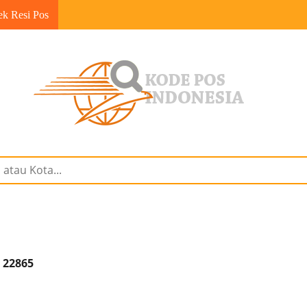
ek Resi Pos
: 22865