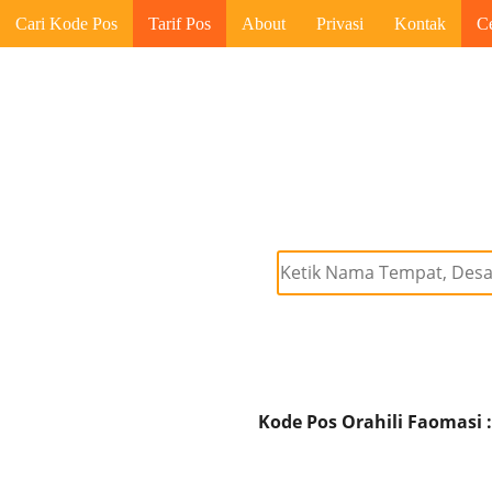
Cari Kode Pos
Tarif Pos
About
Privasi
Kontak
C
Kode Pos Orahili Faomasi 