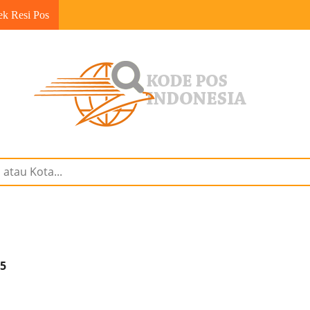
ek Resi Pos
65