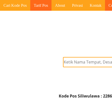
Cari Kode Pos
Tarif Pos
About
Privasi
Kontak
C
Kode Pos Siliwulawa : 228