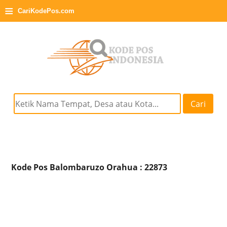
≡
CariKodePos.com
Cari
Kode Pos Balombaruzo Orahua : 22873