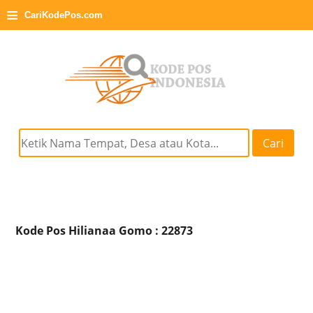
≡
CariKodePos.com
Cari
Kode Pos Hilianaa Gomo : 22873