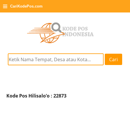
≡
CariKodePos.com
Cari
Kode Pos Hilisalo’o : 22873