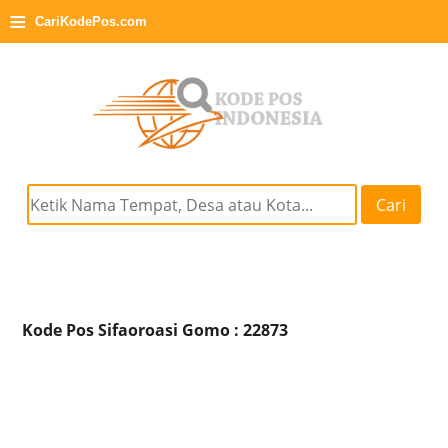
≡
CariKodePos.com
Cari
Kode Pos Sifaoroasi Gomo : 22873