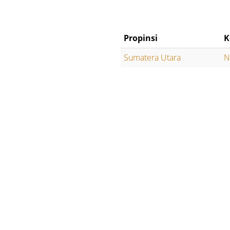
Propinsi
K
Sumatera Utara
N