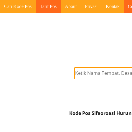
Cari Kode Pos
Tarif Pos
About
Privasi
Kontak
C
Kode Pos Sifaoroasi Hurun