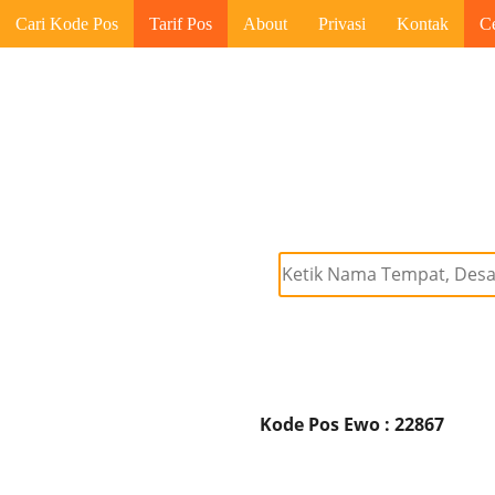
Cari Kode Pos
Tarif Pos
About
Privasi
Kontak
C
Kode Pos Ewo : 22867