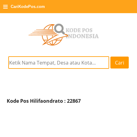
≡
CariKodePos.com
Cari
Kode Pos Hilifaondrato : 22867