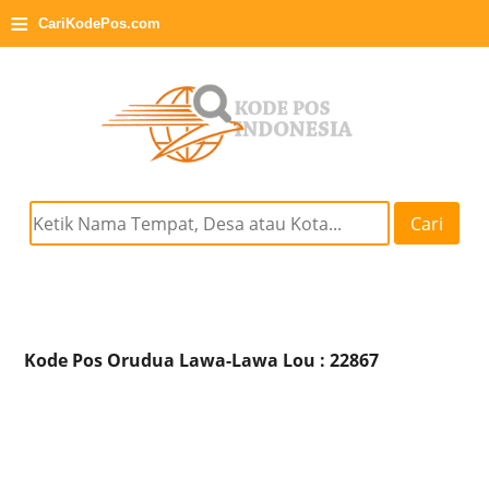
≡
CariKodePos.com
Cari
Kode Pos Orudua Lawa-Lawa Lou : 22867