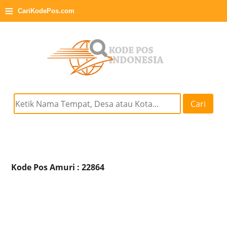
≡
CariKodePos.com
Cari
Kode Pos Amuri : 22864