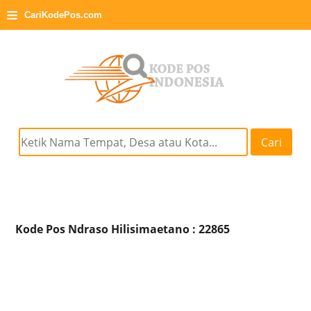
≡
CariKodePos.com
Cari
Kode Pos Ndraso Hilisimaetano : 22865