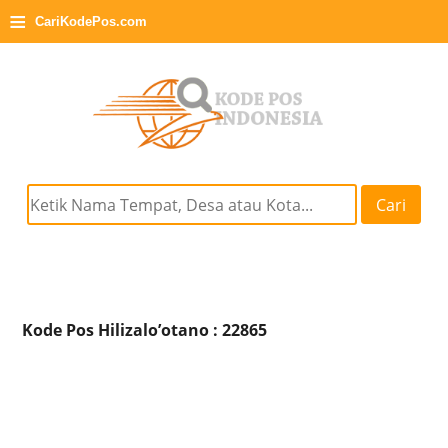
≡
CariKodePos.com
Cari
Kode Pos Hilizalo’otano : 22865