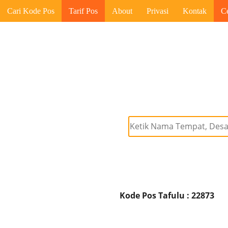
Cari Kode Pos
Tarif Pos
About
Privasi
Kontak
C
Kode Pos Tafulu : 22873