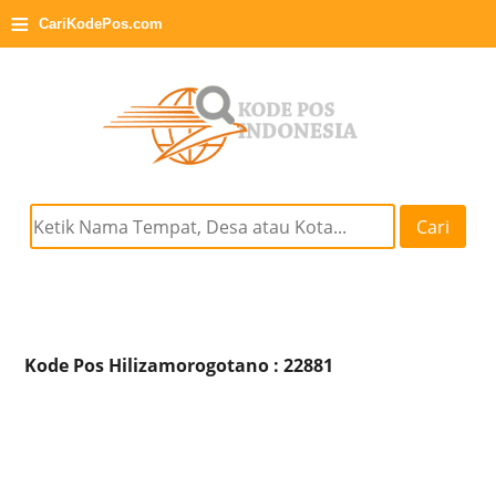
≡
CariKodePos.com
Cari
Kode Pos Hilizamorogotano : 22881