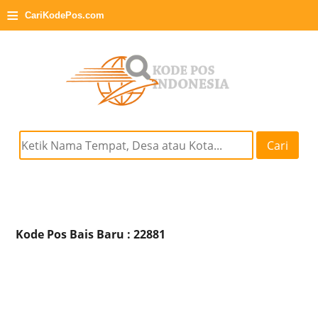
≡
CariKodePos.com
Cari
Kode Pos Bais Baru : 22881