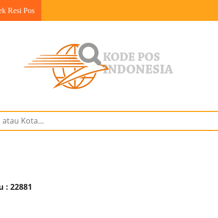
ek Resi Pos
u : 22881