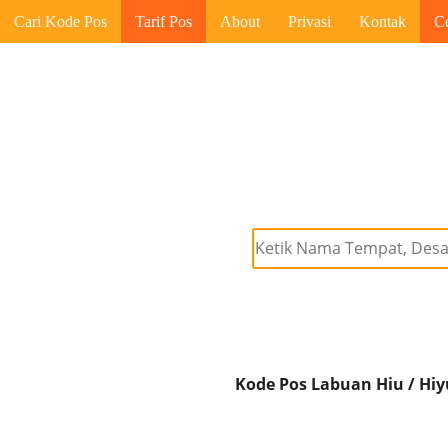
Cari Kode Pos
Tarif Pos
About
Privasi
Kontak
C
Kode Pos Labuan Hiu / Hiy