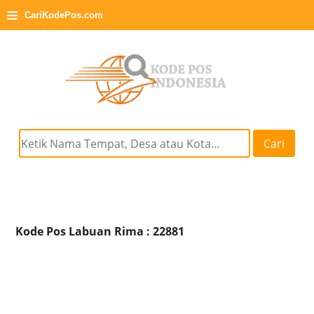
≡
CariKodePos.com
Cari
Kode Pos Labuan Rima : 22881