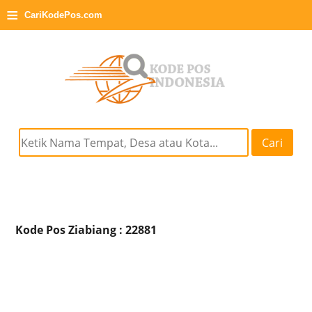
≡
CariKodePos.com
Cari
Kode Pos Ziabiang : 22881