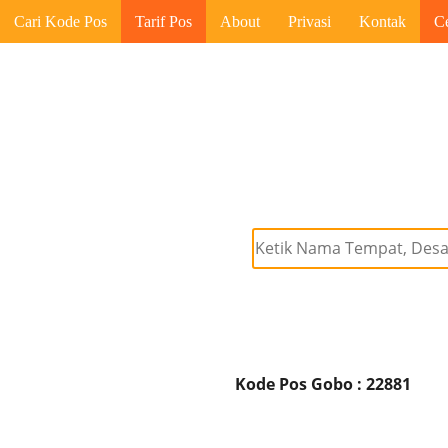
Cari Kode Pos
Tarif Pos
About
Privasi
Kontak
C
Kode Pos Gobo : 22881