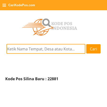
≡
CariKodePos.com
Cari
Kode Pos Silina Baru : 22881