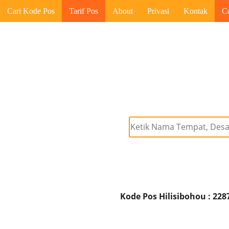
Cari Kode Pos
Tarif Pos
About
Privasi
Kontak
C
Kode Pos Hilisibohou : 228