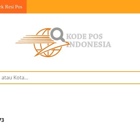
ek Resi Pos
73