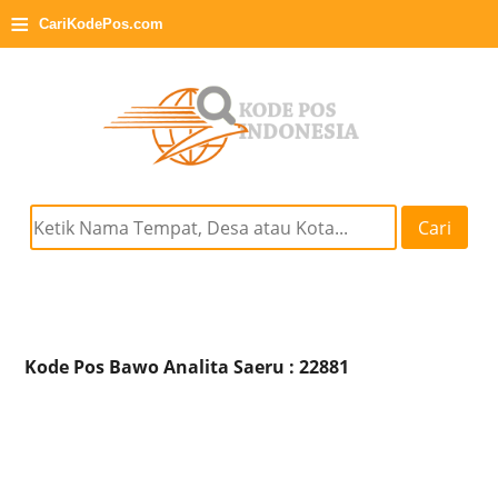
≡
CariKodePos.com
Cari
Kode Pos Bawo Analita Saeru : 22881